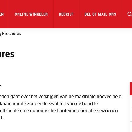
EN
ONLINE WINKELEN
BEDRIJF
BEL OF MAIL ONS
g Brochures
ures
n
den gaat over het verkrijgen van de maximale hoeveelheid
kbare ruimte zonder de kwaliteit van de band te
n efficiënte en ergonomische hantering door alle seizoenen
d.