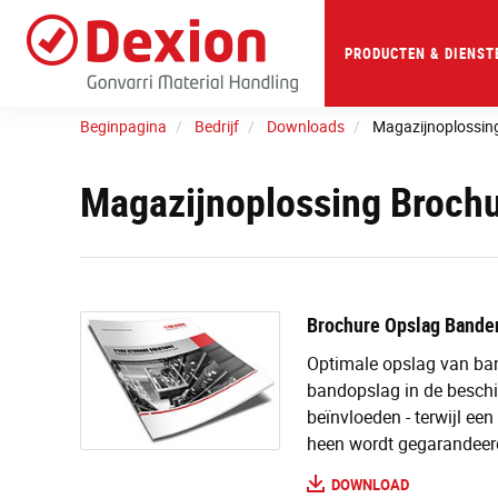
Skip
to
main
PRODUCTEN & DIENST
content
Beginpagina
Bedrijf
Downloads
Magazijnoplossin
Magazijnoplossing Broch
Brochure Opslag Bande
Optimale opslag van ban
bandopslag in de beschi
beïnvloeden - terwijl ee
heen wordt gegarandeer
DOWNLOAD