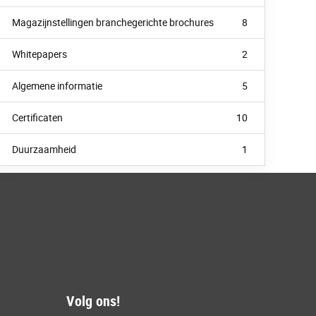
Magazijnstellingen branchegerichte brochures
8
Whitepapers
2
Algemene informatie
5
Certificaten
10
Duurzaamheid
1
Volg ons!