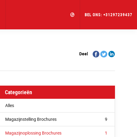
BEL ONS:
+31297239437
Share
Share
Share
Deel
on
on
on
Facebook
Twitter
Linkedin
Categorieën
Alles
Magazijnstelling Brochures
9
Magazijnoplossing Brochures
1