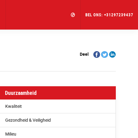
BEL ONS:
+31297239437
Share
Share
Share
Deel
on
on
on
Facebook
Twitter
Linkedin
Duurzaamheid
Kwaliteit
Gezondheid & Veiligheid
Milieu