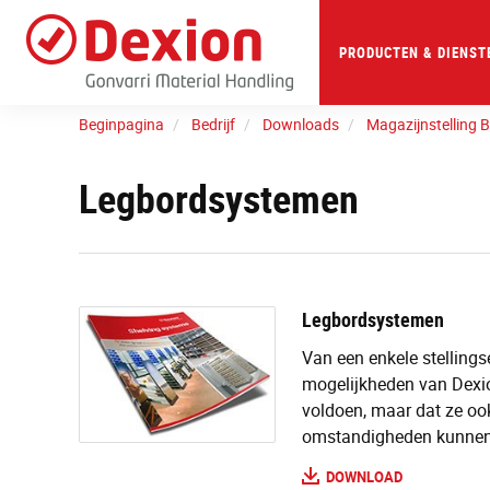
Skip
to
main
PRODUCTEN & DIENST
content
Beginpagina
Bedrijf
Downloads
Magazijnstelling 
Legbordsystemen
Legbordsystemen
Van een enkele stellingse
mogelijkheden van Dexio
voldoen, maar dat ze oo
omstandigheden kunnen
DOWNLOAD