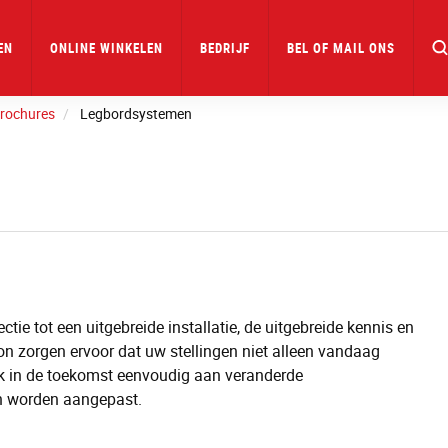
EN
ONLINE WINKELEN
BEDRIJF
BEL OF MAIL ONS
Brochures
Legbordsystemen
ctie tot een uitgebreide installatie, de uitgebreide kennis en
n zorgen ervoor dat uw stellingen niet alleen vandaag
k in de toekomst eenvoudig aan veranderde
 worden aangepast.