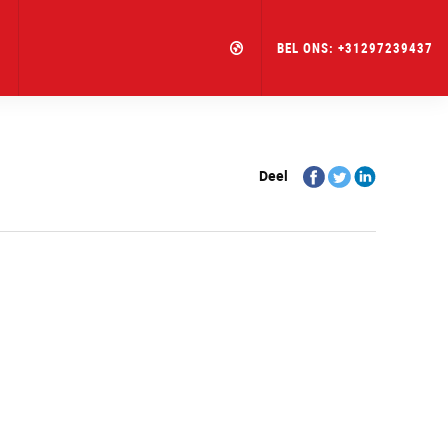
BEL ONS:
+31297239437
Share
Share
Share
Deel
on
on
on
Facebook
Twitter
Linkedin