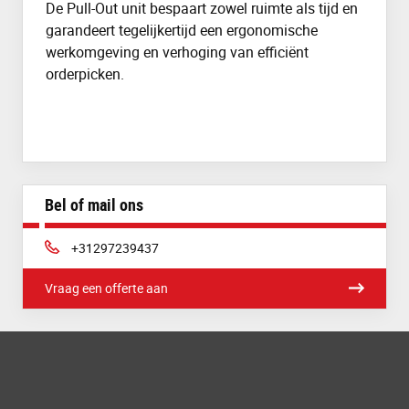
De Pull-Out unit bespaart zowel ruimte als tijd en
garandeert tegelijkertijd een ergonomische
werkomgeving en verhoging van efficiënt
orderpicken.
Bel of mail ons
Telefoon:
+31297239437
Vraag een offerte aan