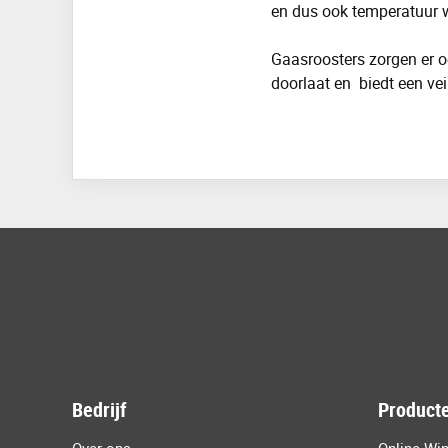
en dus ook
temperatuur w
Gaasroosters
zorgen er o
doorlaat en
biedt een
vei
Bedrijf
Producte