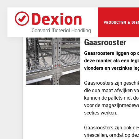
Skip
to
main
Beginpagina
Magazijnstellingen
Accessoires magazijn
content
PRODUCTEN & DIE
Gaasrooster
Gaasroosters liggen op d
deze manier als een legb
vlonders en verzinkte l
Gaasroosters zijn
geschik
die qua maat afwijken va
kunnen de pallets niet d
voor
de magazijnmedewe
secties
werken
.
Gaasroosters zijn ook ges
vriescellen,
omdat op dez