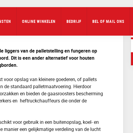
stellingen
Accessoires Veiligheid
Gaasrooster
NSTEN
ONLINE WINKELEN
BEDRIJF
BEL OF MAIL ONS
e liggers van de palletstelling en fungeren op
ord. Dit is een ander alternatief voor houten
egborden.
t voor opslag van kleinere goederen
, of pallets
n de standaard palletmaatvoering. Hierdoor
oorzakken en bieden de gaasroosters
bescherming
rkers en
heftruck
chauffeurs die onder de
chikt voor gebruik in een buitenopslag, koel- en
e manier een
gelijkmatige
verdeling van de lucht