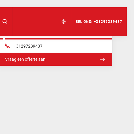
BEL ONS:
+31297239437
Bel of mail ons
Telefoon:
+31297239437
Vraag een offerte aan