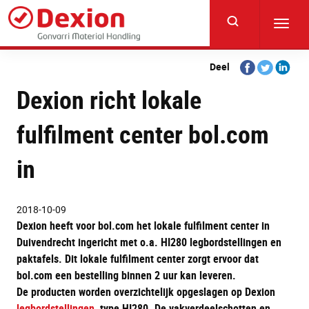
Skip
to
Toggl
main
navig
content
Share
Share
Share
Deel
on
on
on
Dexion richt lokale
Facebook
Twitter
Linkedi
fulfilment center bol.com
in
2018-10-09
Dexion heeft voor bol.com het lokale fulfilment center in
Duivendrecht ingericht met o.a. HI280 legbordstellingen en
paktafels. Dit lokale fulfilment center zorgt ervoor dat
bol.com een bestelling binnen 2 uur kan leveren.
De producten worden overzichtelijk opgeslagen op Dexion
legbordstellingen
, type HI280. De vakverdeelschotten en