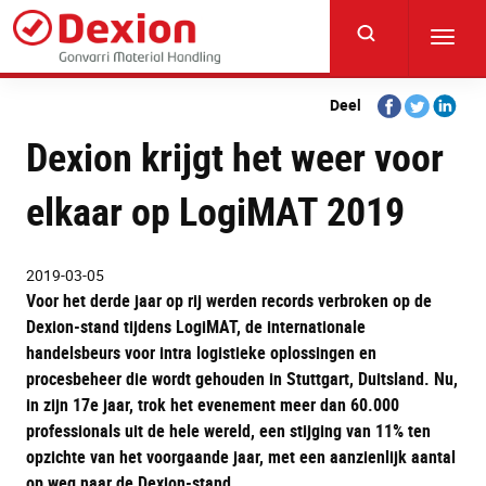
Skip
to
Toggl
main
navig
content
Share
Share
Share
Deel
on
on
on
Dexion krijgt het weer voor
Facebook
Twitter
Linkedi
elkaar op LogiMAT 2019
2019-03-05
Voor het derde jaar op rij werden records verbroken op de
Dexion-stand tijdens LogiMAT, de internationale
handelsbeurs voor intra logistieke oplossingen en
procesbeheer die wordt gehouden in Stuttgart, Duitsland. Nu,
in zijn 17e jaar, trok het evenement meer dan 60.000
professionals uit de hele wereld, een stijging van 11% ten
opzichte van het voorgaande jaar, met een aanzienlijk aantal
op weg naar de Dexion-stand.