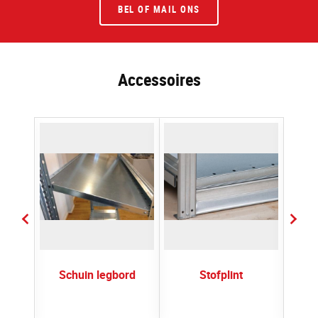
BEL OF MAIL ONS
Accessoires
ot 2-
Schuin legbord
Stofplint
Gang