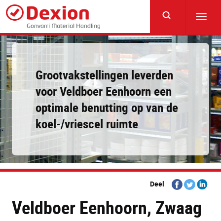
Skip
to
Toggl
main
navig
content
Grootvakstellingen leverden
voor Veldboer Eenhoorn een
optimale benutting op van de
koel-/vriescel ruimte
Share
Share
Share
Deel
on
on
on
Veldboer Eenhoorn, Zwaag
Facebook
Twitter
Linkedi