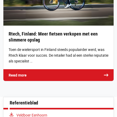
Rtech, Finland: Meer fietsen verkopen met een
slimmere opslag
Toen de wielersport in Finland steeds populairder werd, was
Rtech klaar voor succes. De retailer had al een sterke reputatie
als specialist …
Read more
Referentieblad
Download:
Veldboer Eenhoorn