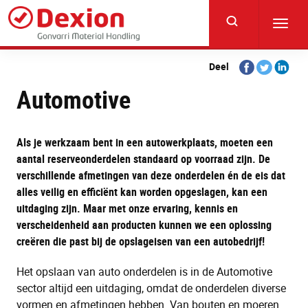
Skip
to
Toggl
main
navig
content
Share
Share
Share
Deel
on
on
on
Automotive
Facebook
Twitter
Linkedi
Als je werkzaam bent in een autowerkplaats, moeten een
aantal reserveonderdelen standaard op voorraad zijn. De
verschillende afmetingen van deze onderdelen én de eis dat
alles veilig en efficiënt kan worden opgeslagen, kan een
uitdaging zijn. Maar met onze ervaring, kennis en
verscheidenheid aan producten kunnen we een oplossing
creëren die past bij de opslageisen van een autobedrijf!
Het opslaan van auto onderdelen is in de Automotive
sector altijd een uitdaging, omdat de onderdelen diverse
vormen en afmetingen hebben. Van bouten en moeren