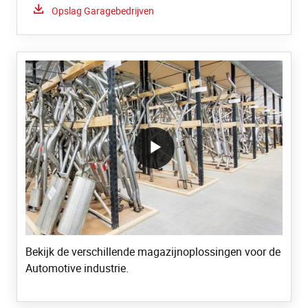
Download:
Opslag Garagebedrijven
/block/textandmediablock/playvideo.Local
Bekijk de verschillende magazijnoplossingen voor de
Automotive industrie.