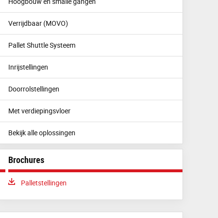
Hoogbouw en smalle gangen
Verrijdbaar (MOVO)
Pallet Shuttle Systeem
Inrijstellingen
Doorrolstellingen
Met verdiepingsvloer
Bekijk alle oplossingen
Brochures
Download:
Palletstellingen