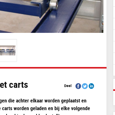
et carts
Share
Share
Share
Deel
on
on
on
Facebook
Twitter
Linkedin
ngen die achter elkaar worden geplaatst en
e carts worden geladen en bij elke volgende