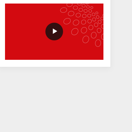
VideoWithLightboxBlock