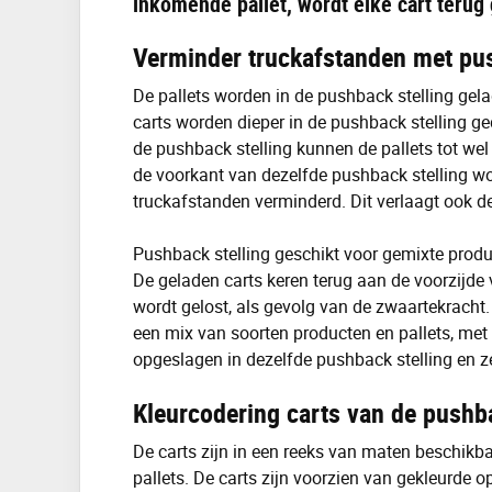
inkomende pallet, wordt elke cart terug
Verminder truckafstanden met pus
De pallets worden in de pushback stelling gel
carts worden dieper in de pushback stelling g
de pushback stelling kunnen de pallets tot wel
de voorkant van dezelfde pushback stelling w
truckafstanden verminderd. Dit verlaagt ook de
Pushback stelling geschikt voor gemixte produ
De geladen carts keren terug aan de voorzijde
wordt gelost, als gevolg van de zwaartekracht.
een mix van soorten producten en pallets, met 
opgeslagen in dezelfde pushback stelling en zel
Kleurcodering carts van de pushba
De carts zijn in een reeks van maten beschikba
pallets. De carts zijn voorzien van gekleurde 