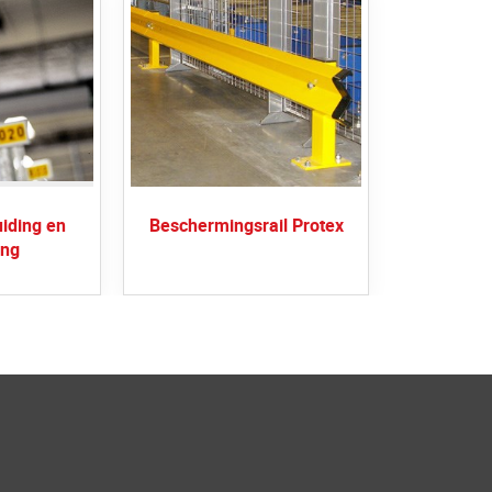
iding en
Beschermingsrail Protex
ing