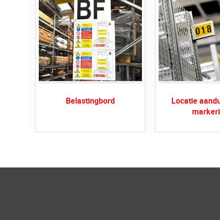
Belastingbord
Locatie aandu
marker