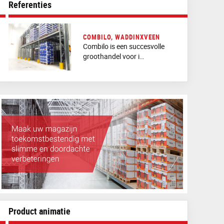
Referenties
COMBILO, WADDINXVEEN
Combilo is een succesvolle
groothandel voor i…
Product animatie