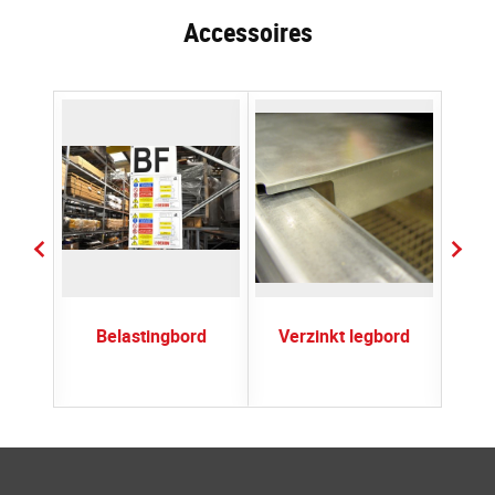
Accessoires
er
Belastingbord
Verzinkt legbord
Se