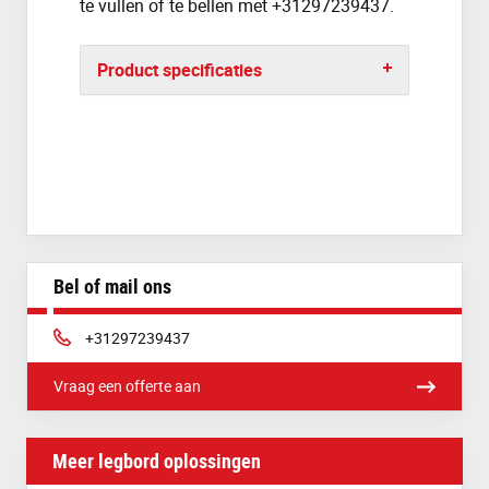
te vullen of te bellen met
+31297239437
.
Product specificaties
Bel of mail ons
Telefoon:
+31297239437
Vraag een offerte aan
Meer legbord oplossingen